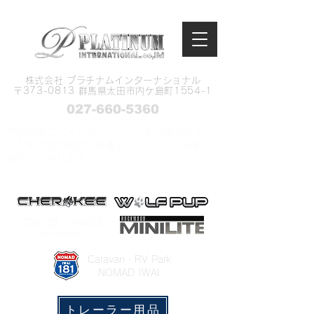
株式会社 プラチナムインターナショナル
​〒373-0813 群馬県太田市内ケ島町1554-1
027-660-5360
弊社は主にアメリカディーラーから現地スタッ
フがその目で確認し厳選したトレーラーを輸入
販売しております
​Caravan・RV Park
NOMAD IWAI
トレーラー用品