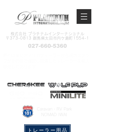
株式会社 プラチナムインターナショナル
​〒373-0813 群馬県太田市内ケ島町1554-1
027-660-5360
弊社は主にアメリカディーラーから現地スタッ
フがその目で確認し厳選したトレーラーを輸入
販売しております
​Caravan・RV Park
NOMAD IWAI
トレーラー用品