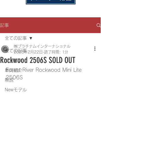
記事
全ての記事
㈱プラチナムインターナショナル
全ての記事
2025年2月22日
読了時間: 1分
Rockwood 2506S SOLD OUT
サービス
Forest River Rockwood Mini Lite 
車両紹介
2506S
解説
Newモデル