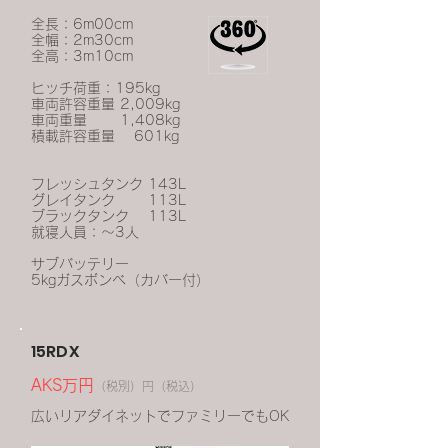
全長：6m00cm
全幅：2m30cm
全高：3m10cm
ヒッチ荷重：195kg
車両許容重量 2,009kg
車両重量 1,408kg
積載許容重量 601kg
フレッシュタンク 143L
グレイタンク 113L
ブラックタンク 113L
就寝人員：～3人
サブバッテリー
5kgガスボンベ（カバー付）
15RDX
AKS万円
（税別）円（税込）
広いリアダイネットでファミリーでもOK