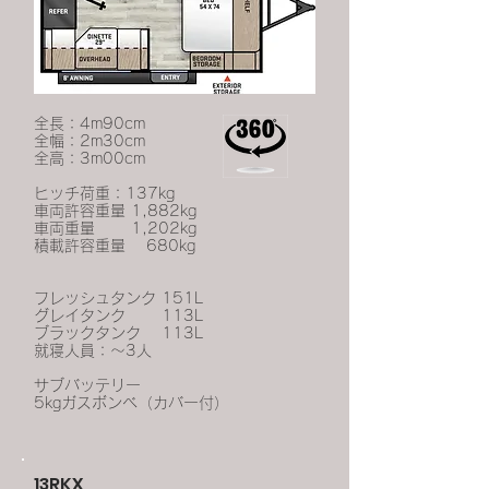
全長：4m90cm
全幅：2m30cm
全高：3m00cm
ヒッチ荷重：137kg
車両許容重量 1,882kg
車両重量 1,202kg
積載許容重量 680kg
フレッシュタンク 151L
グレイタンク 113L
ブラックタンク 113L
就寝人員：～3人
サブバッテリー
5kgガスボンベ（カバー付）
13RKX