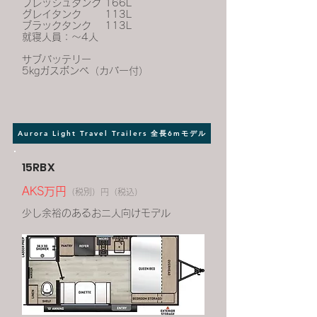
フレッシュタンク 166L
グレイタンク 113L
ブラックタンク 113L
就寝人員：～4人
サブバッテリー
5kgガスボンベ（カバー付）
Aurora Light Travel Trailers 全長6mモデル
15RBX
AKS万円
（税別）円（税込）
少し余裕のあるお二人向けモデル