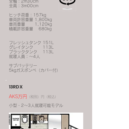
全幅：2m30cm
全高：3m00cm
ヒッチ荷重：157kg
車両許容重量 1,800kg
車両重量 1,120kg
積載許容重量 680kg
フレッシュタンク 151L
グレイタンク 113L
ブラックタンク 113L
就寝人員：～4人
サブバッテリー
5kgガスボンベ（カバー付）
13RDX
AKS万円
（税別）円（税込）
小型・2～3人就寝可能モデル