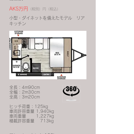
AKS万円
（税別）円（税込）
小型・ダイネットを備えたモデル リア
キッチン
全長：4m90cm
全幅：2m30cm
全高：3m20cm
ヒッチ荷重：125kg
車両許容重量 1,940kg
車両重量 1,227kg
積載許容重量 713kg