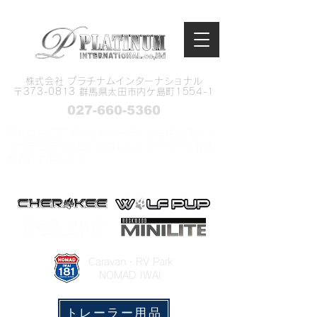
株式会社 プラチナムインターナショナル
​〒373-0813 群馬県太田市内ケ島町1554-1
027-660-5360
弊社は主にアメリカディーラーから現地スタッ
フがその目で確認し厳選したトレーラーを輸入
販売しております
​Caravan・RV Park
NOMAD IWAI
トレーラー用品