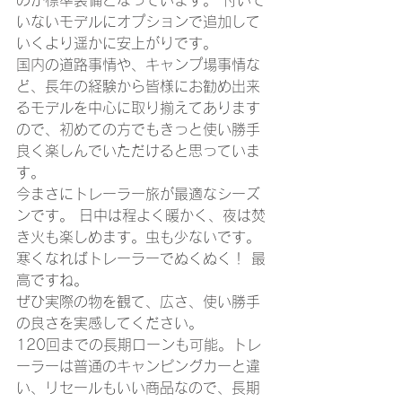
のが標準装備となっています。 付いて
いないモデルにオプションで追加して
いくより遥かに安上がりです。
国内の道路事情や、キャンプ場事情な
ど、長年の経験から皆様にお勧め出来
るモデルを中心に取り揃えてあります
ので、初めての方でもきっと使い勝手
良く楽しんでいただけると思っていま
す。 
今まさにトレーラー旅が最適なシーズ
ンです。 日中は程よく暖かく、夜は焚
き火も楽しめます。虫も少ないです。 
寒くなればトレーラーでぬくぬく！ 最
高ですね。
ぜひ実際の物を観て、広さ、使い勝手
の良さを実感してください。 
120回までの長期ローンも可能。トレ
ーラーは普通のキャンピングカーと違
い、リセールもいい商品なので、長期