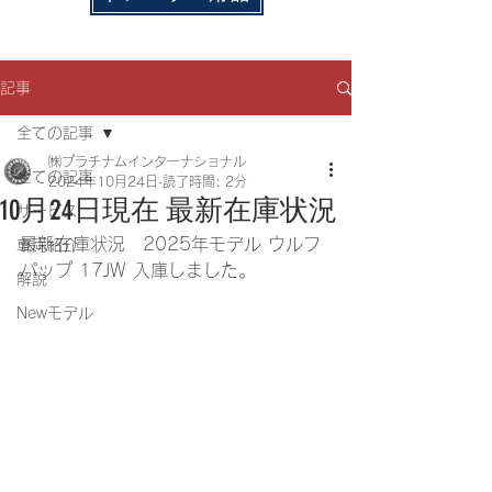
記事
全ての記事
㈱プラチナムインターナショナル
全ての記事
2024年10月24日
読了時間: 2分
10月24日現在 最新在庫状況
サービス
最新在庫状況　2025年モデル ウルフ
車両紹介
パップ 17JW 入庫しました。
解説
Newモデル