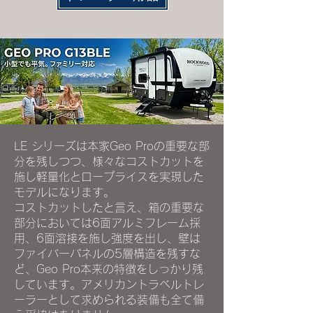
LE シリーズは本家Geo Proの重要な部
分を残しつつ、様々なコストカットを
施し軽量化とロープライスを実現した
モデルになります。
コストカットしたと言え、箱の重要な
部分においては6面アルミフレーム採
用、6面溶接を施し強度を出し、壁は
ファイバーパネルの5層構造を残すな
ど、Geo Pro本来の特徴をしっかり残
しています。アメリカントラベルトレ
ーラーとして求められる装備も全て備