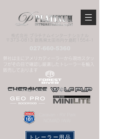
株式会社 プラチナムインターナショナル
​〒373-0813 群馬県太田市内ケ島町1554-1
027-660-5360
弊社は主にアメリカディーラーから現地スタッ
フがその目で確認し厳選したトレーラーを輸入
販売しております
​Caravan・RV Park
NOMAD IWAI
トレーラー用品