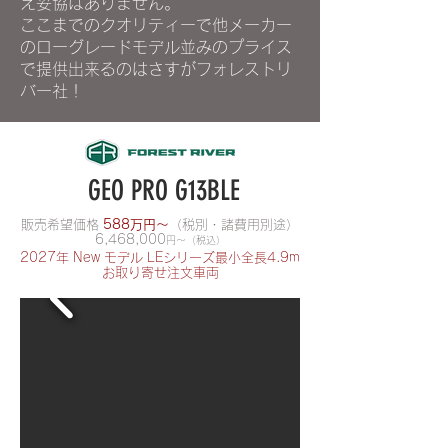
え妥協はありません。
​ここまでのクオリティーで他メーカー
のローグレードモデル並みのプライス
で提供出来るのはさすがフォレストリ
バー社！
GEO PRO G13BLE
販売希望価格
588万円～
（税別・諸費用別途）
​6,468,000
円～（税込）
2027年 New モデル LEシリーズ最小全長4.9m
​お取り寄せ注文車両