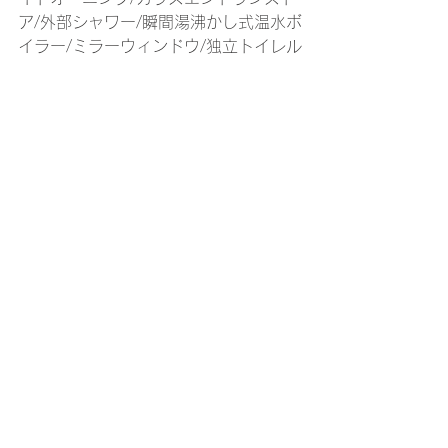
ア/外部シャワー/瞬間湯沸かし式温水ボ
イラー/ミラーウィンドウ/独立トイレル
ーム/独立シャワールーム/対面式大ネッ
ト（ベッド展開可能）/フロント常設ベ
ッド/ベッド下大型収納/ステンレス製シ
ングルシンク/冷温水フォーセット/ガラ
ストップ付ガス2バーナー/12Vコンプ
レッサー式2ドア大型冷蔵庫/Bluetooth
オーディオ/LED照明/他
価格などはお気軽にお問い合わせくだ
さい。
※価格を表示しない理由
ですが、新車
は仕入れる時点で為替の影響を受けま
すので、都度変動します。次回入庫が
同じ金額とは限らない為、都度お問い
合わせをいただいております。また、
輸入製品の価格は決めるのが大変難し