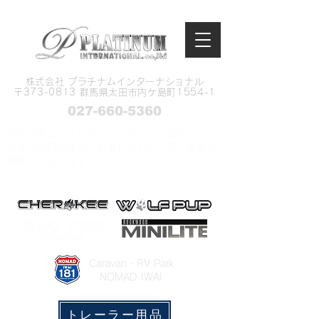
株式会社 プラチナムインターナショナル
​〒373-0813 群馬県太田市内ケ島町1554-1
027-660-5360
弊社は主にアメリカディーラーから現地スタッ
フがその目で確認し厳選したトレーラーを輸入
販売しております
​Caravan・RV Park
NOMAD IWAI
トレーラー用品