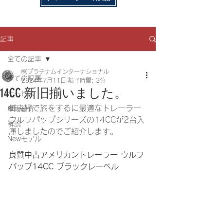
記事
全ての記事
㈱プラチナムインターナショナル
全ての記事
2024年7月11日
読了時間: 3分
14CC 新旧揃いました。
サービス
御夫婦で旅をするに最適なトレーラー 
車両紹介
ウルフパップシリーズの14CCが2台入
解説
庫しましたのでご紹介します。
Newモデル
良質中古アメリカントレーラー ウルフ
パップ14CC ブラックレーベル