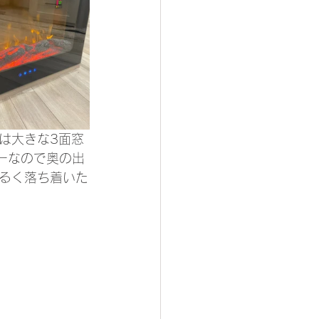
は大きな3面窓
ーなので奥の出
るく落ち着いた