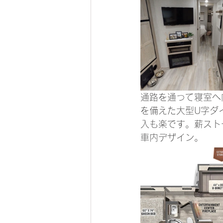
通路を通って寝室へ
を備えた大型U字ダ
入も楽です。薪スト
車内デザイン。