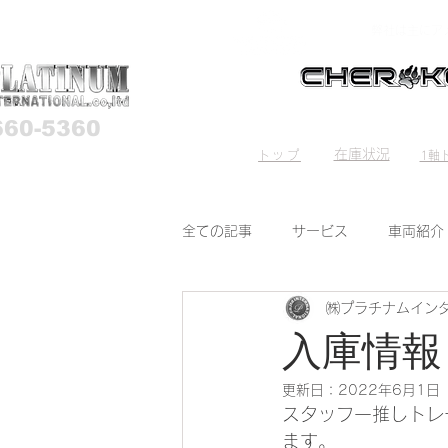
弊社は主にア
660-5360
HOME
Stock List
Trave
在庫状況
トップ
1軸ト
全ての記事
サービス
車両紹介
㈱プラチナムイン
入庫情報 ROC
更新日：
2022年6月1日
スタッフ一推しトレーラー‼
ます。