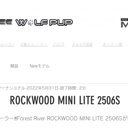
メリカディーラーから現地スタッフがその目で確認し厳選したトレーラーを輸入販
l Trailer
2-Axis Trailer
Blog
mail magazine
OWNER'S
レーラー​​
2軸トレーラー
ブログ
メルマガ登録
オーナー様
解説
Newモデル
ターナショナル
2022年5月31日
読了時間: 2分
KWOOD MINI LITE 2506S
️Forest River ROCKWOOD MINI LITE 250