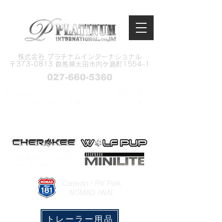
株式会社 プラチナムインターナショナル
​〒373-0813 群馬県太田市内ケ島町1554-1
027-660-5360
弊社は主にアメリカディーラーから現地スタッ
フがその目で確認し厳選したトレーラーを輸入
販売しております
​Caravan・RV Park
NOMAD IWAI
トレーラー用品