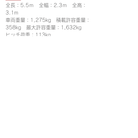
全長：5.5ｍ　全幅：2.3ｍ　全高：
3.1m
車両重量：1,275kg　積載許容重量：
358kg　最大許容重量：1,632kg
ヒッチ荷重：113kg
フレッシュタンク容量：113L　グレー
タンク：75L　ブラックタンク：75L
アルミサイディング式パネルボディ
ー/Baja Editionパッケージ/手動タンジ
ャッキ/スチールホイール/オーバーフェ
ンダー/プライバシーガラス/フロント対
面式ダイネット（ベッド転回可能）/リ
ア常設バンクベッド（2段ベッド）/３
Way 冷蔵庫/シングルシンク/冷温水フ
ォーセット/ガラストップ付ガス２バー
ナー/換気扇/電子レンジ（USA製）/ト
イレ/シャワーブース/Bluetoothオーデ