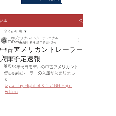
記事
全ての記事
㈱プラチナムインターナショナル
全ての記事
2023年6月15日
読了時間: 3分
中古アメリカントレーラー
サービス
入庫予定速報
車両紹介
解説
2023年現行モデルの中古アメリカント
ラベルトレーラーの入庫が決まりまし
Newモデル
た！
Jayco Jay Flight SLX 154BH Baja 
Edition