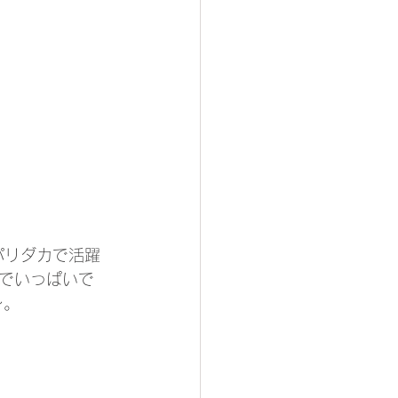
パリダカで活躍
でいっぱいで
～。