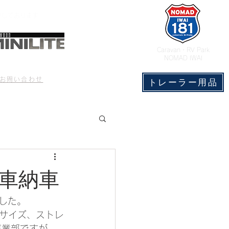
売しております
​Caravan・RV Park
NOMAD IWAI
CONTACT
もっと見る
お問い合わせ
トレーラー用品
第１号車納車
りました。
サイズ、ストレ
事業部ですが、