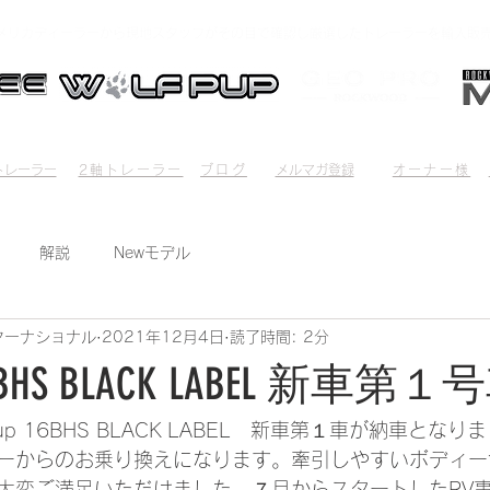
メリカディーラーから現地スタッフがその目で確認し厳選したトレーラーを輸入販
l Trailer
2-Axis Trailer
Blog
mail magazine
OWNER'S
レーラー​​
2軸トレーラー
ブログ
メルマガ登録
オーナー様
解説
Newモデル
ターナショナル
2021年12月4日
読了時間: 2分
p 16BHS BLACK LABEL 新車
Wolf Pup 16BHS BLACK LABEL　新車第１車が納車とな
ーからのお乗り換えになります。牽引しやすいボディー
大変ご満足いただけました。７月からスタートしたRV