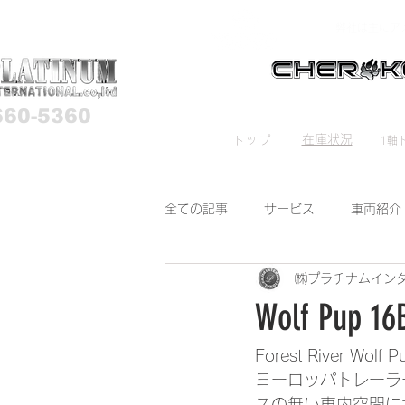
弊社は主にア
660-5360
HOME
Stock List
Trave
在庫状況
トップ
1軸ト
全ての記事
サービス
車両紹介
㈱プラチナムイン
Wolf Pu
Forest River 
ヨーロッパトレーラ
スの無い車内空間に