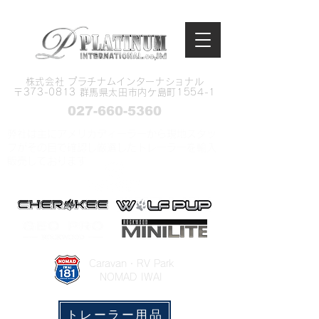
株式会社 プラチナムインターナショナル
​〒373-0813 群馬県太田市内ケ島町1554-1
027-660-5360
弊社は主にアメリカディーラーから現地スタッ
フがその目で確認し厳選したトレーラーを輸入
販売しております
​Caravan・RV Park
NOMAD IWAI
トレーラー用品