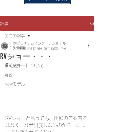
記事
全ての記事
㈱プラチナムインターナショナル
全ての記事
2025年10月25日
読了時間: 2分
RVショー・・・
サービス
RVショーについて
車両紹介
解説
Newモデル
RVショーと言っても、出展のご案内で
はなく、なぜ出展しないのか？　につ