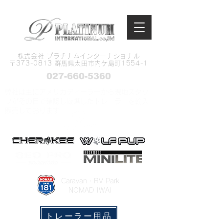
株式会社 プラチナムインターナショナル
​〒373-0813 群馬県太田市内ケ島町1554-1
027-660-5360
弊社は主にアメリカディーラーから現地スタッ
フがその目で確認し厳選したトレーラーを輸入
販売しております
​Caravan・RV Park
NOMAD IWAI
トレーラー用品