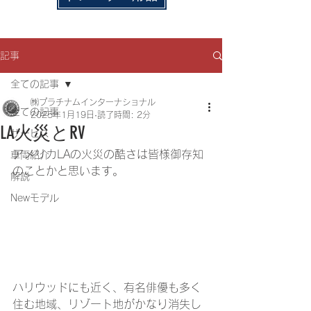
記事
全ての記事
㈱プラチナムインターナショナル
全ての記事
2025年1月19日
読了時間: 2分
LA火災とRV
サービス
アメリカLAの火災の酷さは皆様御存知
車両紹介
のことかと思います。
解説
Newモデル
ハリウッドにも近く、有名俳優も多く
住む地域、リゾート地がかなり消失し