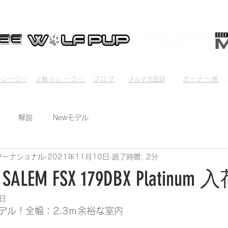
メリカディーラーから現地スタッフがその目で確認し厳選したトレーラーを輸入販
l Trailer
2-Axis Trailer
Blog
mail magazine
OWNER'S
レーラー​​
2軸トレーラー
ブログ
メルマガ登録
オーナー様
解説
Newモデル
ターナショナル
2021年11月10日
読了時間: 2分
er SALEM FSX 179DBX Platinum 
1日
デル！全幅：2.3ｍ余裕な室内