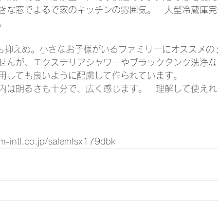
きな窓でまるで家のキッチンの雰囲気。　大型冷蔵庫完
。　
は価格も抑えめ。小さなお子様がいるファミリーにオススメ
せんが、エクステリアシャワーやブラックタンク洗浄な
用しても良いように配慮して作られています。
内は明るさも十分で、広く感じます。　理解して使えれ
um-intl.co.jp/salemfsx179dbk