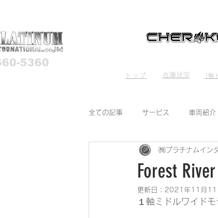
弊社は主にア
660-5360
HOME
Stock List
Trave
在庫状況
トップ
1軸ト
全ての記事
サービス
車両紹介
㈱プラチナムイン
Forest Riv
更新日：
2021年11月1
１軸ミドルワイドモ