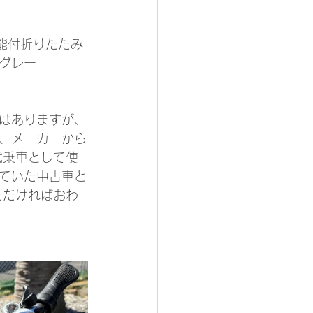
能付折りたたみ
とグレー
はありますが、
、メーカーから
試乗車として使
ていた中古車と
ただければおわ