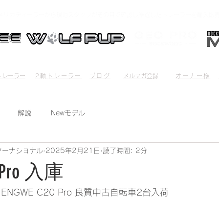
メリカディーラーから現地スタッフがその目で確認し厳選したトレーラーを輸入販
l Trailer
2-Axis Trailer
Blog
mail magazine
OWNER'S
レーラー​​
2軸トレーラー
ブログ
メルマガ登録
オーナー様
解説
Newモデル
ターナショナル
2025年2月21日
読了時間: 2分
0 Pro 入庫
NGWE C20 Pro 良質中古自転車2台入荷