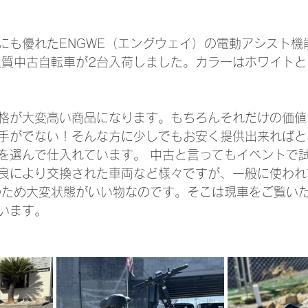
にも優れたENGWE（エングウェイ）の電動アシスト機
 の良質中古自転車が2台入荷しました。カラーはホワイト
格が大変高い商品になります。もちろんそれだけの価値
手がでない！そんな方に少しでもお安く提供出来ればと
を選んで仕入れています。 中古と言ってもイベントで
良により交換された車両など様々ですが、一般に使われ
のため大変状態がいい物なのです。そこは現車をご覧い
います。