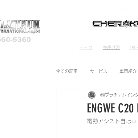
弊社は主にア
660-5360
HOME
Stock List
Trave
在庫状況
トップ
1軸ト
全ての記事
サービス
車両紹介
㈱プラチナムイン
ENGWE C2
電動アシスト自転車 E