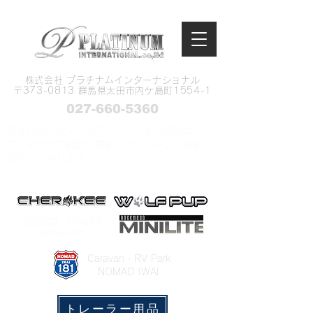
株式会社 プラチナムインターナショナル
​〒373-0813 群馬県太田市内ケ島町1554-1
027-660-5360
弊社は主にアメリカディーラーから現地スタッ
フがその目で確認し厳選したトレーラーを輸入
販売しております
​Caravan・RV Park
NOMAD IWAI
トレーラー用品