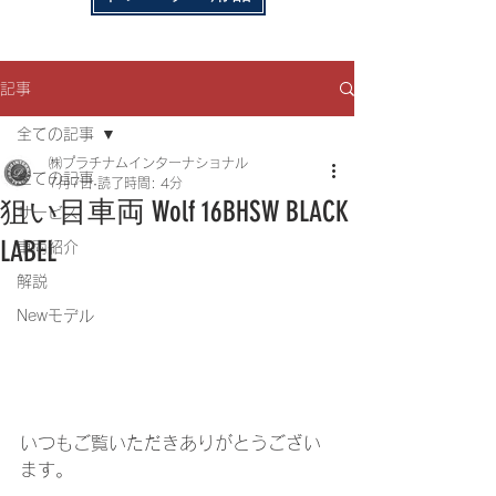
記事
全ての記事
㈱プラチナムインターナショナル
全ての記事
7月7日
読了時間: 4分
狙い目車両 Wolf 16BHSW BLACK
サービス
LABEL
車両紹介
解説
Newモデル
いつもご覧いただきありがとうござい
ます。