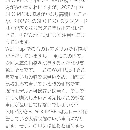
GEO PROと悩んでそちらを購入される
方が多かったわけですが、2026年の
GEO PROは値段がかなり高騰したこと
や、2027年のGEO PRO スタンダード
は幅が広くなり過ぎて登録出来ないこ
とで、再びWolf Pupにまた注目が集ま
っています。
Wolf Pup そのものもアメリカでも値段
が上がっていますし、 更にこの円安。 
次回入庫の価格を試算するとかなり高
騰しそうです。　このWolf Pupはそこ
まで高い時の物では無いため、価格は
比較的落ち着いている頃の価格です。
現行モデルとほぼ違いは無く、少しで
も安く購入したいと考えればこの様な
車両が狙い目ではないでしょうか？　
入庫時からBLACK LABELはガレージ保
管している大変状態のいい車両になり
ます。モデルの中には価格を維持する