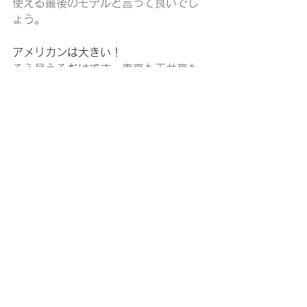
使える最後のモデルと言って良いでし
ょう。
アメリカンは大きい！
そう見えるだけです。車高も天井高も
あるため、ヨーロッパモデルと比べる
と大きく見えるのです。ヨーロピアン
でこれと同じボディーサイズを牽引さ
れている方は多くいます。始めてトレ
ーラーを牽引される方でもこのサイズ
を牽引しているので問題の無いサイズ
と言えます。
ここ最近GEO PROの人気に押され影が
薄かったWolf Pupですが、お買い得な
新車が存在し他にもありますがどれも
貴重なファイナルモデルばかりで
す。　是非ご検討されてみてはいかが
でしょう。