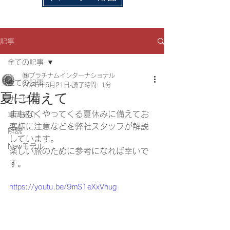
記事
全ての記事
㈱プラチナムインターナショナル
全ての記事
2025年6月21日
読了時間: 1分
夏に備えて
サービス
まもなくやってくる夏休みに備えてお
車両紹介
客様に注意などを弊社スタッフが解説
解説
しています。
Newモデル
楽しい旅のために参考になれば幸いで
す。
https://youtu.be/9mS1eXxVhug