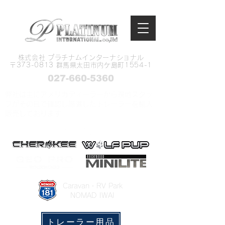
株式会社 プラチナムインターナショナル
​〒373-0813 群馬県太田市内ケ島町1554-1
027-660-5360
弊社は主にアメリカディーラーから現地スタッ
フがその目で確認し厳選したトレーラーを輸入
販売しております
​Caravan・RV Park
NOMAD IWAI
トレーラー用品