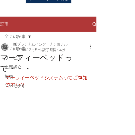
記事
全ての記事
㈱プラチナムインターナショナル
全ての記事
2025年12月5日
読了時間: 4分
マーフィーベッドっ
サービス
て・・・
車両紹介
解説
マーフィーベッドシステムってご存知
ですか？
Newモデル