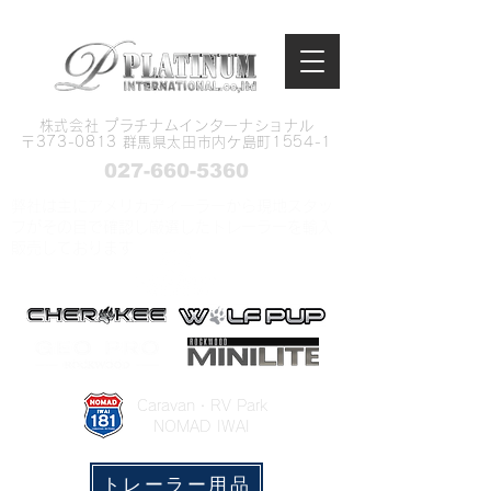
株式会社 プラチナムインターナショナル
​〒373-0813 群馬県太田市内ケ島町1554-1
027-660-5360
弊社は主にアメリカディーラーから現地スタッ
フがその目で確認し厳選したトレーラーを輸入
販売しております
​Caravan・RV Park
NOMAD IWAI
トレーラー用品