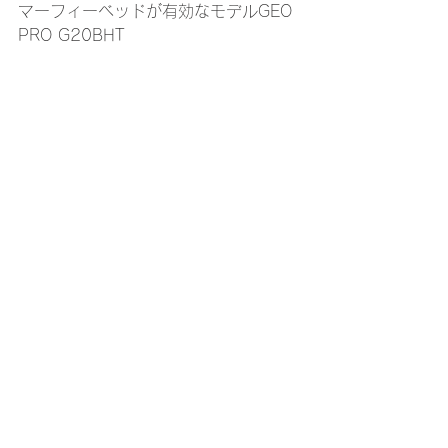
マーフィーベッドが有効なモデルGEO 
PRO G20BHT
GEO PRO G20BHT
このトレーラーの場合マーフィーベッ
ドは有効と考えます。なぜなら、スラ
イド部がソファーになっており、ダイ
ネットではありません。マーフィーベ
ッドのところが対面式ダイネットにな
っています。ソファー部（スライド
部）がダイネットというモデルが主流
ですが、このG20は全長がそれほど長
くありません。そのためスライド部を