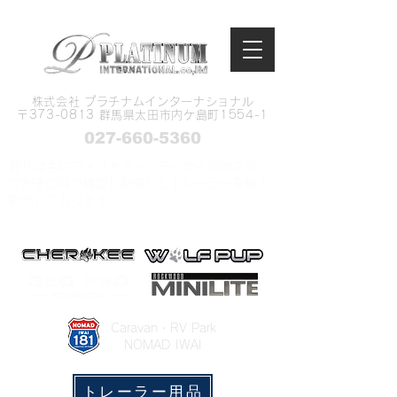
株式会社 プラチナムインターナショナル
​〒373-0813 群馬県太田市内ケ島町1554-1
027-660-5360
弊社は主にアメリカディーラーから現地スタッ
フがその目で確認し厳選したトレーラーを輸入
販売しております
​Caravan・RV Park
NOMAD IWAI
トレーラー用品