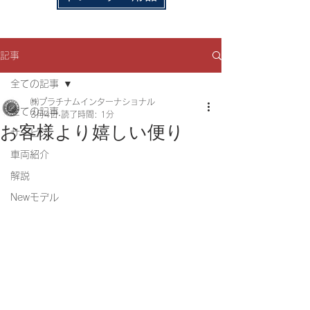
記事
全ての記事
㈱プラチナムインターナショナル
全ての記事
3月4日
読了時間: 1分
お客様より嬉しい便り
サービス
車両紹介
解説
Newモデル